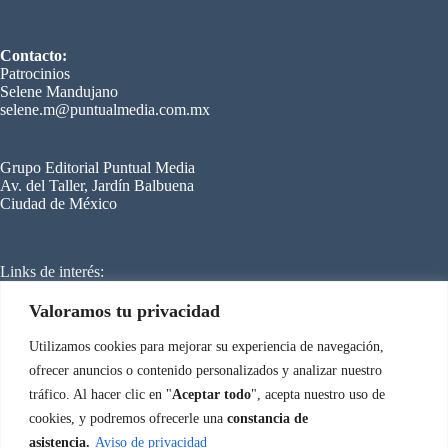
Contacto:
Patrocinios
Selene Mandujano
selene.m@puntualmedia.com.mx
Grupo Editorial Puntual Media
Av. del Taller, Jardín Balbuena
Ciudad de México
Links de interés:
C
ongreso Internacional de Refrigeración
Mundo HVACR
Cero Grados
Valoramos tu privacidad
SmartBuilding
Energy Managemen
t
Utilizamos cookies para mejorar su experiencia de navegación,
ofrecer anuncios o contenido personalizados y analizar nuestro
tráfico. Al hacer clic en "
Aceptar todo
", acepta nuestro uso de
Aviso de privacidad
Congreso Internacional de Climatización © 2026
cookies, y podremos ofrecerle una
constancia de
asistencia.
Aviso de privacidad