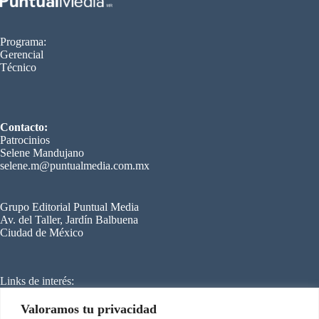
Programa:
Gerencial
Técnico
Contacto:
Patrocinios
Selene Mandujano
selene.m@puntualmedia.com.mx
Grupo Editorial Puntual Media
Av. del Taller, Jardín Balbuena
Ciudad de México
Links de interés:
C
ongreso Internacional de Refrigeración
Mundo HVACR
Cero Grados
Valoramos tu privacidad