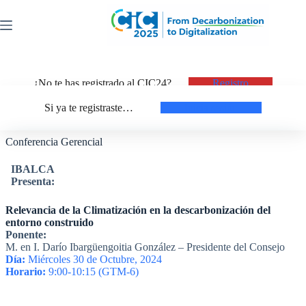
Saltar
al
contenido
¿No te has registrado al CIC24?
Registro
Si ya te registraste…
Inicia sesión
Conferencia Gerencial
IBALCA
Presenta:
Relevancia de la Climatización en la descarbonización del
entorno construido
Ponente:
M. en I. Darío Ibargüengoitia González – Presidente del Consejo
Día:
Miércoles 30 de Octubre, 2024
Horario:
9:00-10:15 (GTM-6)