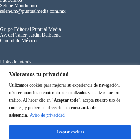
Selene Mandujano
selene.m@puntualmedia.com.mx
Grupo Editorial Puntual Media
Av. del Taller, Jardín Balbuena
Ciudad de México
Links de interés:
C
ongreso Internacional de Refrigeración
Mundo HVACR
Cero Grados
Valoramos tu privacidad
SmartBuilding
Energy Managemen
t
Utilizamos cookies para mejorar su experiencia de navegación,
ofrecer anuncios o contenido personalizados y analizar nuestro
tráfico. Al hacer clic en "
Aceptar todo
", acepta nuestro uso de
Aviso de privacidad
Congreso Internacional de Climatización © 2026
cookies, y podremos ofrecerle una
constancia de
asistencia.
Aviso de privacidad
Aceptar cookies