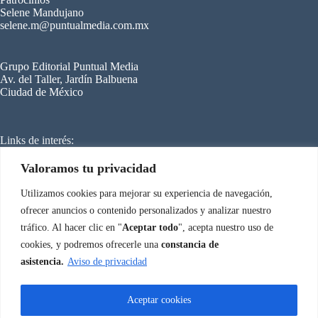
Selene Mandujano
selene.m@puntualmedia.com.mx
Grupo Editorial Puntual Media
Av. del Taller, Jardín Balbuena
Ciudad de México
Links de interés:
C
ongreso Internacional de Refrigeración
Mundo HVACR
Cero Grados
Valoramos tu privacidad
SmartBuilding
Energy Managemen
t
Utilizamos cookies para mejorar su experiencia de navegación,
ofrecer anuncios o contenido personalizados y analizar nuestro
tráfico. Al hacer clic en "
Aceptar todo
", acepta nuestro uso de
Aviso de privacidad
Congreso Internacional de Climatización © 2026
cookies, y podremos ofrecerle una
constancia de
asistencia.
Aviso de privacidad
Aceptar cookies