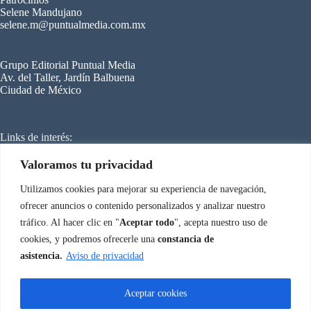
Selene Mandujano
selene.m@puntualmedia.com.mx
Grupo Editorial Puntual Media
Av. del Taller, Jardín Balbuena
Ciudad de México
Links de interés:
C
ongreso Internacional de Refrigeración
Mundo HVACR
Cero Grados
Valoramos tu privacidad
SmartBuilding
Energy Managemen
t
Utilizamos cookies para mejorar su experiencia de navegación,
ofrecer anuncios o contenido personalizados y analizar nuestro
tráfico. Al hacer clic en "
Aceptar todo
", acepta nuestro uso de
Aviso de privacidad
Congreso Internacional de Climatización © 2026
cookies, y podremos ofrecerle una
constancia de
asistencia.
Aviso de privacidad
Aceptar cookies